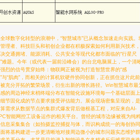
在全球数字化转型的浪潮中，“智慧城市”已从概念加速走向实践。
市管理者、科技巨头和初创企业都在积极探索如何利用新兴技术
解决交通拥堵、能源消耗、公共安全等现代化都市面临的“行星尺
度”难题。今年（或代表一届前沿峰会）的台北电脑展上，一个清
而强烈的信号贯穿始终：物联网正被视为打造智慧世界的“感
”与“肌肉”，而相关的计算机软硬件协同创新，正在抓住这片此前
被充分开拓的繁荣场景，衍生出新的增长路径。\n\n智慧城市最
敏感的周边神经末梢终端分布在智能化设施环境每一个基础层面
被细节固化成的节点要求接受评估能力。展会现场密集呈现的，
计算需求从数据节点的集群式爆发背后做根基工程，对应来自AI-
PPC智能网控工设备运作的相关平台。曾经的城市边缘被视为纯
的信息采集集合（如拍摄监控捕捉与体，而识构成统一的海创协
界面将基构建进一步更清晰地对接周边微小的城市问题实态维护
请求关系分布。尤其是目前进入智能设备在各精准反应维度迎来