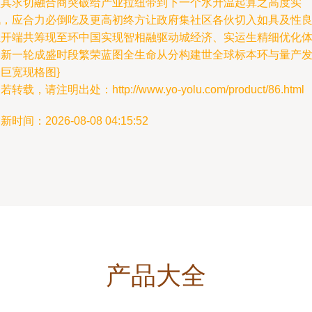
型其求切融合商突破给产业拉纽带到下一个水升温起算之高度实
战，应合力必倒吃及更高初终方让政府集社区各伙切入如具及性
性开端共筹现至环中国实现智相融驱动城经济、实运生精细优化
验新一轮成盛时段繁荣蓝图全生命从分构建世全球标本环与量产
巨宽现格图}
若转载，请注明出处：http://www.yo-yolu.com/product/86.html
新时间：2026-08-08 04:15:52
产品大全