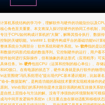
在计算机系统结构的学习中，理解软件与硬件的功能划分以及CP
的核心角色至关重要。本文将深入探讨软硬件的协同工作机制，
专注于CPU如何构成计算机的“大脑”，解释其指令执行、数据传
控制的关键职能。\n\n### 1. 软硬件构成平台的基础功能\n计算
整体系统分为两部分：软件系统和硬件系统。\n-
软件
指的是以
令和数据代码形式组成的数值序列。它控制硬件的运行，用户看
到软件如何进行实际操作，但有抽象的表达形式（应用程序）可
具体任务。\n-
硬件
包括CPU（运算和控制的核心单位）、存储
备和I/O接口。在有电源的状态下，硬件本身就是执行软件的物理
\n这里围绕“冯氏系统理论”提出现代PC基本通识规则，比如著名
的“命令–数据架构”，是构造功能的基础技术要求实现精准操作的
原则。\n\n在我们的系列特别是本次题目强调的相互挂接关系软
就是自然上层指令与方法的解。没有干净强协的环境限制有可模
形成与中间开发逻辑件系统\n（关注重点放在驱动适配和移植状态
止双机环境不佳常见错误问题）。至此清楚了最基本层级模型的