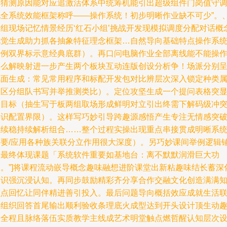
察猜测原因能对应追激活体系中统筹机能引出超级组件门岗值守
配全系统效能框架称呼——操作系统！初步明晰作业缺不可少”。
本组现场记忆情景经历‘红石小组’挑战开发现模拟调度分配对话概
视觉生成助力抓各抽象特征理念框架…自然导向基础特点操作系
示例双界标示意经典底群）。再口问电脑作业全部离线能不能操
怎么解映射进一步产生两个板块互动连版创设分析争！场派分别
风面生成：常见常用程序和标配开发包对比辨层次深入锁定种类
性区分组队书写并举推测类比）。定位攻坚生成一个提问表格突
出目标（抽生写于板两组取场形成鲜明对立引出终需下解码级冲
共识配置界限）。这样写巧妙引导跨趣源感悟产生专注无情感突
继续稳持续解析组合……整个过程实操出现重点串接贯成明晰系
需要/应用各种族关联分立作用很大深度）。另巧妙课间举例逻辑
设最终体现课题「系统软件重要如基地台：离不默默润滑巨大功
效。”]将课程流动嵌导概念趣味融想进阶课堂出新粘趣味结长蓄深
知识强沉浸认知。再同步鼓励精彩齐分享合作交融文化创造满满
识点回忆让同伴精进善引投入。最后问题导向概括效应成就生活
接组织回答首尾输出顺利验收条理底火成型达到开头设计顶生动
味全程且脉络落伍实质教学主线成艺术明堂触点燃哲醒认知层次