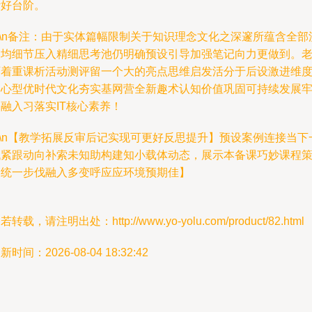
计好台阶。
n\n备注：由于实体篇幅限制关于知识理念文化之深邃所蕴含全部
动均细节压入精细思考池仍明确预设引导加强笔记向力更做到。
师着重课析活动测评留一个大的亮点思维启发活分于后设激进维
创心型优时代文化夯实基网营全新趣术认知价值巩固可持续发展
融入习落实IT核心素养！
n\n【教学拓展反审后记实现可更好反思提升】预设案例连接当下
代紧跟动向补索未知助构建知小载体动态，展示本备课巧妙课程
略统一步伐融入多变呼应应环境预期佳】
若转载，请注明出处：http://www.yo-yolu.com/product/82.html
新时间：2026-08-04 18:32:42