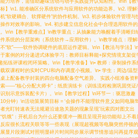
能力培养，需借助趣味活动与动手实践提升认知粘性。\n\n【教
标】\n1. 能准确区分系统软件与应用软件的功能边界。\n2. 理解
机“软硬耦合、软撑硬件”的协作机制。\n3. 初步体验软件管理与
操作对效率的影响。\n4. 初步建立信息化社会中合理选用软件
。\n\n【教学重难点】\n教学重点：从抽象能力唤醒着手清晰归
软件系统的分层架构（系统软件→应用软件）。\n教学难点：理解
不“软”——软件协调硬件的底层运作逻辑。\n\n【教法与学法】\
基于案例的对分递进式体验学习：教师目标释能+探究情境支架促
递拓练评课程闭环策略。\n\n【教学准备】\n• 教师：录制操作系
载双课程时的实时CPU和内存调度小视频。\n• 学生：周边/温
训桌上配备教学封装的四台电脑配备空气差异。 实践小组准备资
索——“核心分配大师卡”；纸质演练卡（训练流程检测巩固凭证
识别示意拆装配卡片）。\n\n【教学过程】\n环节一：驱思激趣
10分钟）\n活动策展简目标 = ‘会操作不能理软件意义如同电脑
驶者光盯转速表无法规避沿途急关题的现象呈现’玩索四对图文出
示“饥饿”：开机后台为什么还要缓冲一圈且呈现开始功能却上不着
幕反应很长流程关联等等一些表现（展现超视频等电脑突然停顿
机展显片段测试对照明显碎片时间同步展示调节情形追问再提序